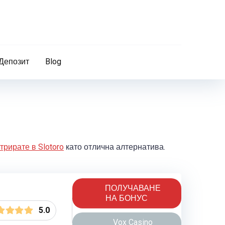
 Депозит
Blog
трирате в Slotoro
като отлична алтернатива.
ПОЛУЧАВАНЕ
НА БОНУС
5.0
Vox Casino