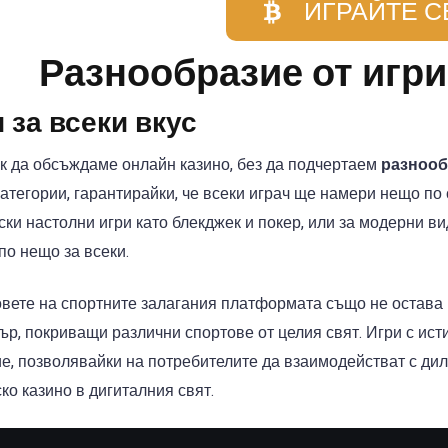
ИГРАЙТЕ С
Разнообразие от игри
 за всеки вкус
к да обсъждаме онлайн казино, без да подчертаем
разнооб
категории, гарантирайки, че всеки играч ще намери нещо по
ски настолни игри като блекджек и покер, или за модерни в
по нещо за всеки.
вете на спортните залагания платформата също не остава 
ър, покриващи различни спортове от целия свят. Игри с ис
е, позволявайки на потребителите да взаимодействат с дил
ко казино в дигиталния свят.