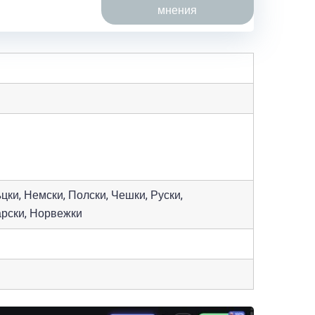
мнения
цки, Немски, Полски, Чешки, Руски,
арски, Норвежки