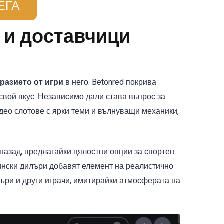
ЕГА
 и доставчици
разието от игри
в него. Betonred покрива
 свой вкус. Независимо дали става въпрос за
идео слотове с ярки теми и вълнуващи механики,
назад, предлагайки цялостни опции за спортен
тински дилъри добавят елемент на реалистично
ъри и други играчи, имитирайки атмосферата на