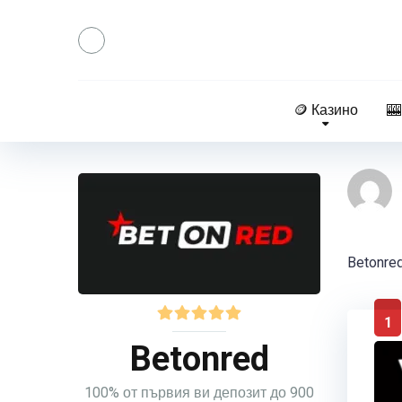
🪙 Казино
🎰
Betonre
1
Betonred
100% от първия ви депозит до 900