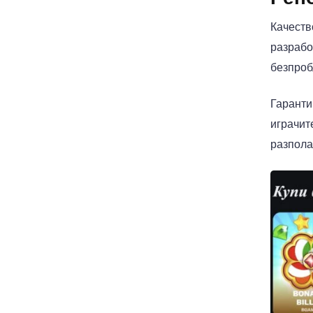
Качеств
разрабо
безпроб
Гаранти
играчит
разпола