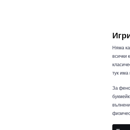
Игри
Няма ка
всички 
класиче
тук има 
За фено
букмейк
вълнени
физичес