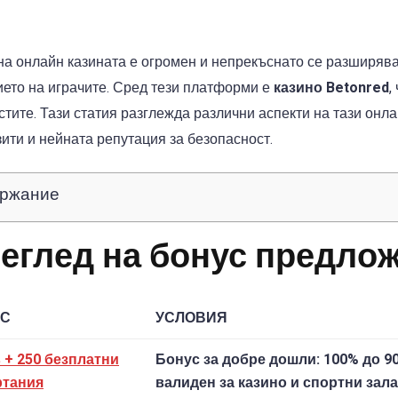
на онлайн казината е огромен и непрекъснато се разширява
ето на играчите. Сред тези платформи е
казино Betonred
,
стите. Тази статия разглежда различни аспекти на тази онл
зити и нейната репутация за безопасност.
ржание
еглед на бонус предлож
УС
УСЛОВИЯ
 + 250 безплатни
Бонус за добре дошли: 100% до 90
ртания
валиден за казино и спортни зал