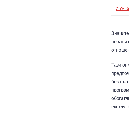
25% К
Значите
новаци 
отношен
Тази он
предпоч
безплат
програм
обогатя
ексклуз