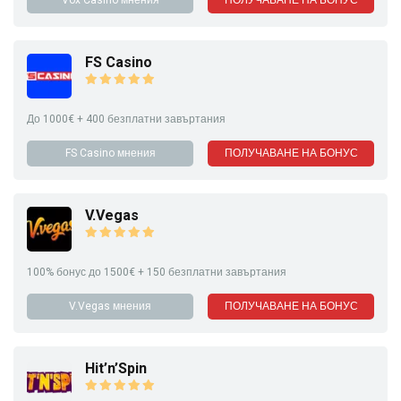
Vox Casino мнения
ПОЛУЧАВАНЕ НА БОНУС
FS Casino
До 1000€ + 400 безплатни завъртания
FS Casino мнения
ПОЛУЧАВАНЕ НА БОНУС
V.Vegas
100% бонус до 1500€ + 150 безплатни завъртания
V.Vegas мнения
ПОЛУЧАВАНЕ НА БОНУС
Hit’n’Spin