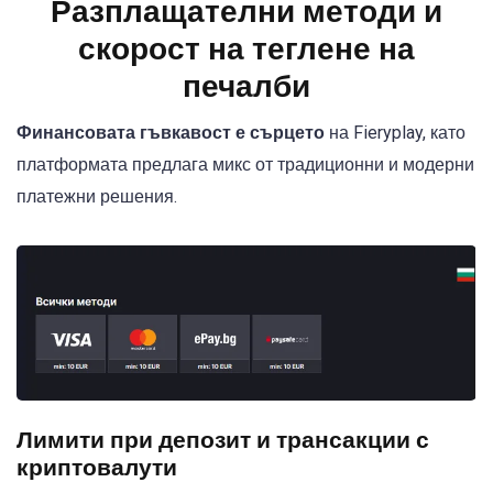
Разплащателни методи и
скорост на теглене на
печалби
Финансовата гъвкавост е сърцето
на Fieryplay, като
платформата предлага микс от традиционни и модерни
платежни решения.
Лимити при депозит и трансакции с
криптовалути