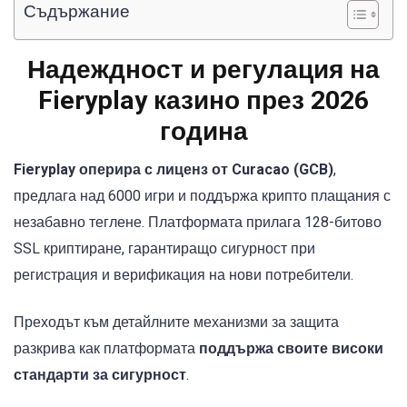
Съдържание
Надеждност и регулация на
Fieryplay казино през 2026
година
Fieryplay оперира с лиценз от Curacao (GCB)
,
предлага над 6000 игри и поддържа крипто плащания с
незабавно теглене. Платформата прилага 128-битово
SSL криптиране, гарантиращо сигурност при
регистрация и верификация на нови потребители.
Преходът към детайлните механизми за защита
разкрива как платформата
поддържа своите високи
стандарти за сигурност
.