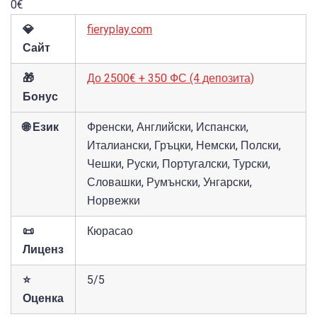
0€
💎
fieryplay.com
Сайт
🎁
До 2500€ + 350 ФС (4 депозита)
Бонус
🌐 Език
Френски, Английски, Испански,
Италиански, Гръцки, Немски, Полски,
Чешки, Руски, Португалски, Турски,
Словашки, Румънски, Унгарски,
Норвежки
📜
Кюрасао
Лиценз
⭐
5/5
Оценка