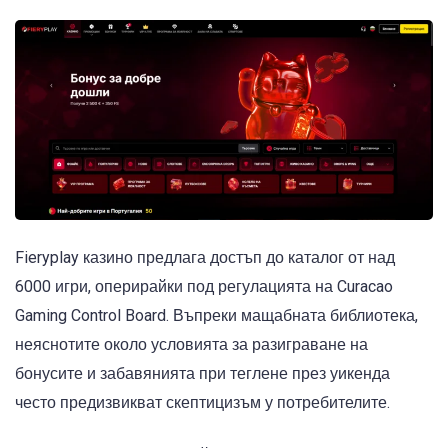
Fieryplay казино предлага достъп до каталог от над
6000 игри, оперирайки под регулацията на Curacao
Gaming Control Board. Въпреки мащабната библиотека,
неяснотите около условията за разиграване на
бонусите и забавянията при теглене през уикенда
често предизвикват скептицизъм у потребителите.