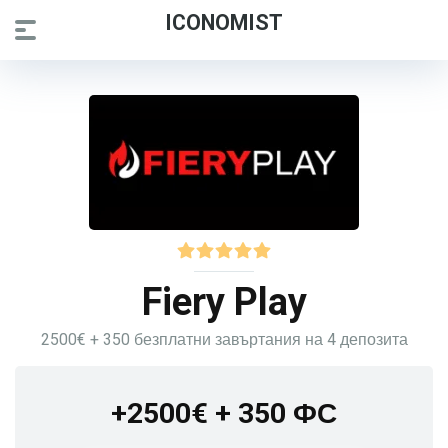
ICONOMIST
Fiery Play
2500€ + 350 безплатни завъртания на 4 депозита
+2500€ + 350 ФС