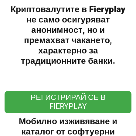
Криптовалутите в Fieryplay
не само осигуряват
анонимност, но и
премахват чакането,
характерно за
традиционните банки
.
РЕГИСТРИРАЙ СЕ В
FIERYPLAY
Мобилно изживяване и
каталог от софтуерни