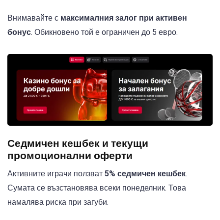
Внимавайте с
максималния залог при активен
бонус
. Обикновено той е ограничен до 5 евро.
Седмичен кешбек и текущи
промоционални оферти
Активните играчи ползват
5% седмичен кешбек
.
Сумата се възстановява всеки понеделник. Това
намалява риска при загуби.