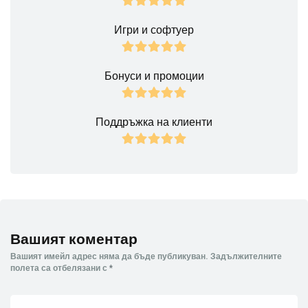
Игри и софтуер
Бонуси и промоции
Поддръжка на клиенти
Вашият коментар
Вашият имейл адрес няма да бъде публикуван.
Задължителните
полета са отбелязани с
*