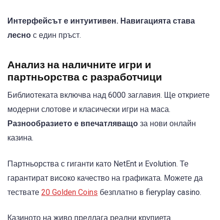
Интерфейсът е интуитивен. Навигацията става
лесно
с един пръст.
Анализ на наличните игри и
партньорства с разработчици
Библиотеката включва над 6000 заглавия. Ще откриете
модерни слотове и класически игри на маса.
Разнообразието е впечатляващо
за нови онлайн
казина.
Партньорства с гиганти като NetEnt и Evolution. Те
гарантират високо качество на графиката. Можете да
тествате
20 Golden Coins
безплатно в fieryplay casino.
Казиното на живо предлага реални крупиета.