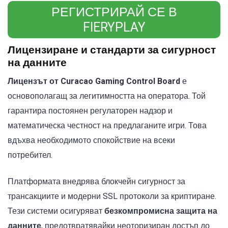
РЕГИСТРИРАЙ СЕ В
FIERYPLAY
Лицензиране и стандарти за сигурност
на данните
Лицензът от Curacao Gaming Control Board
е
основополагащ за легитимността на оператора. Той
гарантира постоянен регулаторен надзор и
математическа честност на предлаганите игри. Това
вдъхва необходимото спокойствие на всеки
потребител.
Платформата внедрява блокчейн сигурност за
трансакциите и модерни SSL протоколи за криптиране.
Тези системи осигуряват
безкомпромисна защита на
данните
, предотвратявайки неоторизиран достъп до