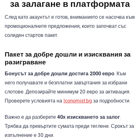
за залагане в платформата
След като акаунтът е готов, вниманието се насочва към
промоционалните предложения, които започват със
солиден стартов пакет.
Пакет за добре дошли и изисквания за
разиграване
Бонусът за добре дошли достига 2000 евро
. Към
него получавате и безплатни завъртания за избрани
слотове. Депозирайте минимум 20 евро за активация.
Проверете условията на
Iconomist.bg
за подробности.
Важно е да разберете
40х изискването за залог
.
Трябва да превъртите сумата преди теглене. Срокът за
изпълнение е 30 дни.