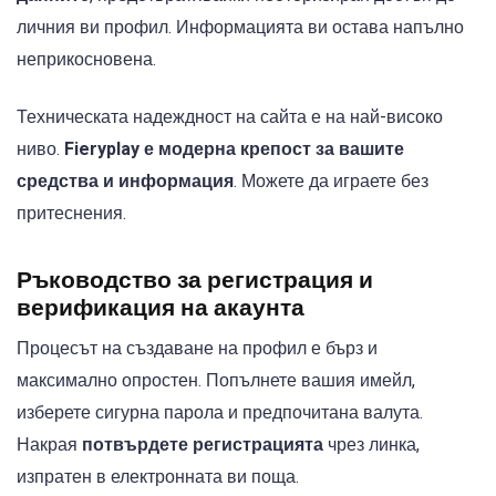
личния ви профил. Информацията ви остава напълно
неприкосновена.
Техническата надеждност на сайта е на най-високо
ниво.
Fieryplay е модерна крепост за вашите
средства и информация
. Можете да играете без
притеснения.
Ръководство за регистрация и
верификация на акаунта
Процесът на създаване на профил е бърз и
максимално опростен. Попълнете вашия имейл,
изберете сигурна парола и предпочитана валута.
Накрая
потвърдете регистрацията
чрез линка,
изпратен в електронната ви поща.