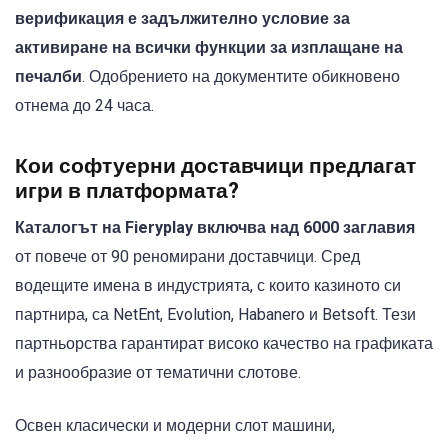
верификация е задължително условие за
активиране на всички функции за изплащане на
печалби
. Одобрението на документите обикновено
отнема до 24 часа.
Кои софтуерни доставчици предлагат
игри в платформата?
Каталогът на Fieryplay включва над 6000 заглавия
от повече от 90 реномирани доставчици. Сред
водещите имена в индустрията, с които казиното си
партнира, са NetEnt, Evolution, Habanero и Betsoft. Тези
партньорства гарантират високо качество на графиката
и разнообразие от тематични слотове.
Освен класически и модерни слот машини,