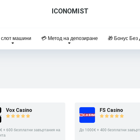
ICONOMIST
 слот машини
💳 Метод на депозиране
🎁 Бонус Без
Vox Casino
FS Casino
€ + 600 безплатни завъртания на
До 1000€ + 400 безплатни завър
ита