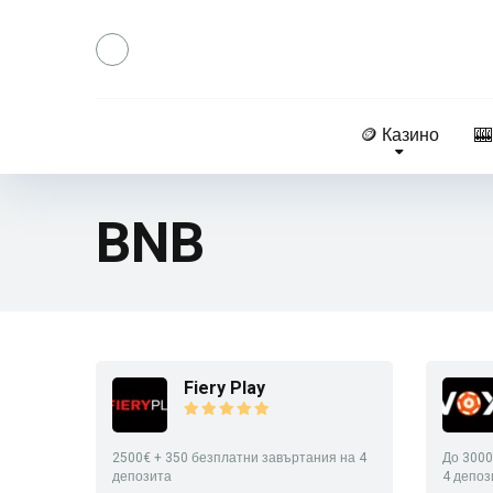
🪙 Казино
🎰
BNB
Fiery Play
2500€ + 350 безплатни завъртания на 4
До 3000
депозита
4 депоз