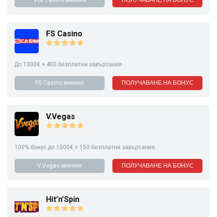
Vox Casino мнения
ПОЛУЧАВАНЕ НА БОНУС
FS Casino
До 1000€ + 400 безплатни завъртания
FS Casino мнения
ПОЛУЧАВАНЕ НА БОНУС
V.Vegas
100% бонус до 1500€ + 150 безплатни завъртания
V.Vegas мнения
ПОЛУЧАВАНЕ НА БОНУС
Hit’n’Spin