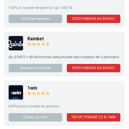
100% от първия ви депозит до 1600 Лв
Hit'N'Spin мнения
ПОЛУЧАВАНЕ НА БОНУС
Rainbet
До 2100 $ + 60 безплатни завъртания при първите ви 3 депозита
Мнения за Rainbet
ПОЛУЧАВАНЕ НА БОНУС
1win
600% върху първия ви депозит
Отзиви за 1win
РЕГИСТРИРАЙ СЕ В 1WIN