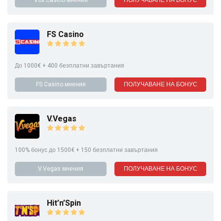
Vox Casino мнения
ПОЛУЧАВАНЕ НА БОНУС
FS Casino
До 1000€ + 400 безплатни завъртания
FS Casino мнения
ПОЛУЧАВАНЕ НА БОНУС
V.Vegas
100% бонус до 1500€ + 150 безплатни завъртания
V.Vegas мнения
ПОЛУЧАВАНЕ НА БОНУС
Hit’n’Spin