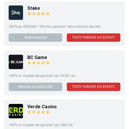
Stake
200% до 2000лв+ 14лв без депозит чрез нашата връзка
Stake мнения
ПОЛУЧАВАНЕ НА БОНУС
BC Game
180% от първия ви депозит до 24 261 лв
Мнения за играта BC
ПОЛУЧАВАНЕ НА БОНУС
Verde Casino
100% от първия ви депозит до 2400 Лв