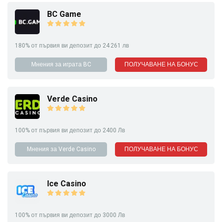
BC Game
180% от първия ви депозит до 24 261 лв
Мнения за играта BC
ПОЛУЧАВАНЕ НА БОНУС
Verde Casino
100% от първия ви депозит до 2400 Лв
Мнения за Verde Casino
ПОЛУЧАВАНЕ НА БОНУС
Ice Casino
100% от първия ви депозит до 3000 Лв