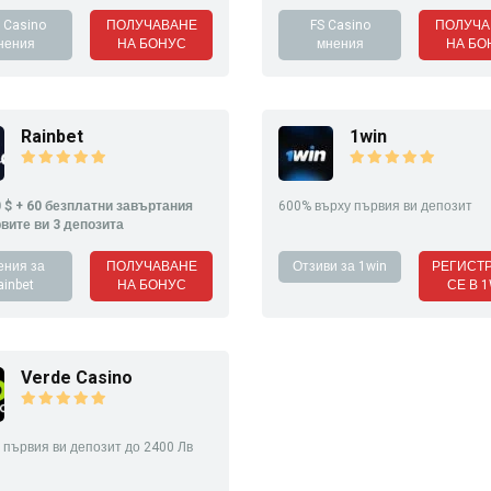
 Casino
ПОЛУЧАВАНЕ
FS Casino
ПОЛУЧА
нения
НА БОНУС
мнения
НА БО
Rainbet
1win
 $ + 60 безплатни завъртания
600% върху първия ви депозит
вите ви 3 депозита
ния за
ПОЛУЧАВАНЕ
Отзиви за 1win
РЕГИСТ
ainbet
НА БОНУС
СЕ В 1
Verde Casino
 първия ви депозит до 2400 Лв