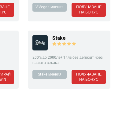
ВАНЕ
V.Vegas мнения
ПОЛУЧАВАНЕ
НУС
НА БОНУС
Stake
200% до 2000лв+ 14лв без депозит чрез
нашата връзка
РИРАЙ
Stake мнения
ПОЛУЧАВАНЕ
WIN
НА БОНУС