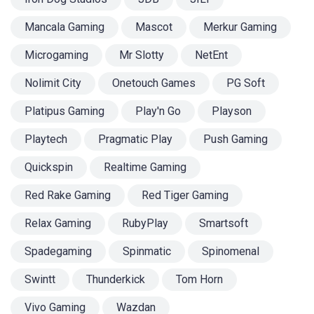
Mancala Gaming
Mascot
Merkur Gaming
Microgaming
Mr Slotty
NetEnt
Nolimit City
Onetouch Games
PG Soft
Platipus Gaming
Play'n Go
Playson
Playtech
Pragmatic Play
Push Gaming
Quickspin
Realtime Gaming
Red Rake Gaming
Red Tiger Gaming
Relax Gaming
RubyPlay
Smartsoft
Spadegaming
Spinmatic
Spinomenal
Swintt
Thunderkick
Tom Horn
Vivo Gaming
Wazdan