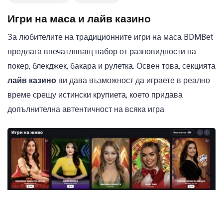
Игри на маса и лайв казино
За любителите на традиционните игри на маса BDMBet
предлага впечатляващ набор от разновидности на
покер, блекджек, бакара и рулетка. Освен това, секцията
лайв казино
ви дава възможност да играете в реално
време срещу истински крупиета, което придава
допълнителна автентичност на всяка игра.