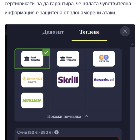
сертификати, за да гарантира, че цялата чувствителна
информация е защитена от злонамерени атаки.