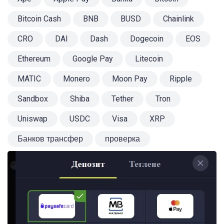
Bitcoin Cash
BNB
BUSD
Chainlink
CRO
DAI
Dash
Dogecoin
EOS
Ethereum
Google Pay
Litecoin
MATIC
Monero
Moon Pay
Ripple
Sandbox
Shiba
Tether
Tron
Uniswap
USDC
Visa
XRP
Банков трансфер
проверка