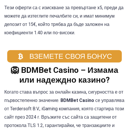
Тези оферти са с изискване за превъртане x5, преди да
можете да изтеглите печалбите си, и имат минимум
депозит от 15€, който трябва да бъде заложен на
коефициенти 1.40 или по-високи.
ВЗЕМЕТЕ СВОЯ БОНУС
🦁 BDMBet Casino – Измама
или надеждно казино?
Когато става въпрос за онлайн казина, сигурността е от
първостепенно значение.
BDMBet Casino
се управлява
от Terdersoft B.V., iGaming компания, която стартира този
сайт през 2024 г. Връзките със сайта са защитени от
протокола TLS 1.2, гарантирайки, че транзакциите и