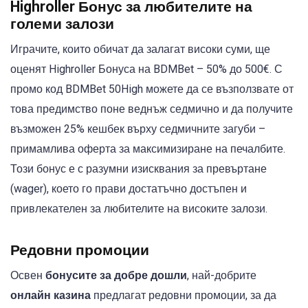
Highroller Бонус за любителите на
големи залози
Играчите, които обичат да залагат високи суми, ще
оценят Highroller Бонуса на BDMBet – 50% до 500€. С
промо код BDMBet 50High можете да се възползвате от
това предимство поне веднъж седмично и да получите
възможен 25% кешбек върху седмичните загуби –
примамлива оферта за максимизиране на печалбите.
Този бонус е с разумни изисквания за превъртане
(wager), което го прави достатъчно достъпен и
привлекателен за любителите на високите залози.
Редовни промоции
Освен
бонусите за добре дошли
, най-добрите
онлайн казина
предлагат редовни промоции, за да