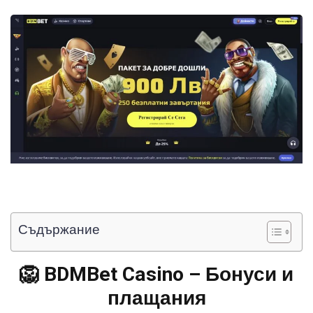
Съдържание
🦁 BDMBet Casino – Бонуси и
плащания