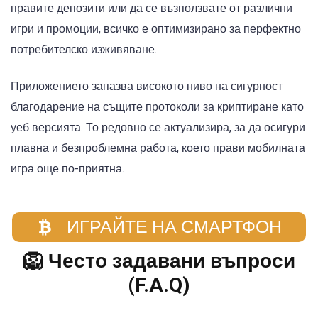
правите депозити или да се възползвате от различни
игри и промоции, всичко е оптимизирано за перфектно
потребителско изживяване.
Приложението запазва високото ниво на сигурност
благодарение на същите протоколи за криптиране като
уеб версията. То редовно се актуализира, за да осигури
плавна и безпроблемна работа, което прави мобилната
игра още по-приятна.
ИГРАЙТЕ НА СМАРТФОН
🦁 Често задавани въпроси
(F.A.Q)