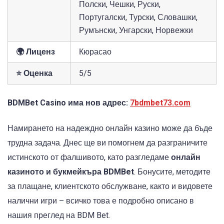
Полски, Чешки, Руски,
Португалски, Турски, Словашки,
Румънски, Унгарски, Норвежки
🌍 Лиценз
Кюрасао
⭐ Оценка
5/5
BDMBet Casino има нов адрес:
7bdmbet73.com
Намирането на надеждно онлайн казино може да бъде
трудна задача. Днес ще ви помогнем да разграничите
истинското от фалшивото, като разгледаме
онлайн
казиното и букмейкъра BDMBet
. Бонусите, методите
за плащане, клиентското обслужване, както и видовете
налични игри – всичко това е подробно описано в
нашия преглед на BDM Bet.