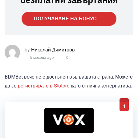
безплатни завъртания
ПОЛУЧАВАНЕ НА БОНУС
by
Николай Димитров
5 месеца ago
0
BDMBet вече не е достъпен във вашата страна. Можете
да се
регистрирате в Slotoro
като отлична алтернатива.
1