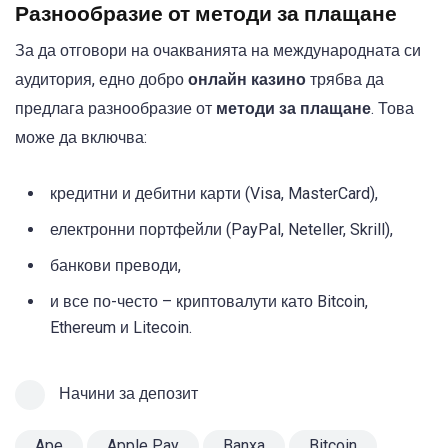
Разнообразие от методи за плащане
За да отговори на очакванията на международната си
аудитория, едно добро
онлайн казино
трябва да
предлага разнообразие от
методи за плащане
. Това
може да включва:
кредитни и дебитни карти (Visa, MasterCard),
електронни портфейли (PayPal, Neteller, Skrill),
банкови преводи,
и все по-често – криптовалути като Bitcoin,
Ethereum и Litecoin.
Начини за депозит
Ape
Apple Pay
Banxa
Bitcoin