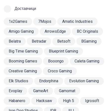
Доставчици
1x2Games
7Mojos
Amatic Industries
Amigo Gaming
ArrowsEdge
BC Originals
Belatra
Betradar
Betsoft
BGaming
Big Time Gaming
Blueprint Gaming
Booming Games
Booongo
Caleta Gaming
Creative Gaming
Croco Gaming
Elk Studios
Endorphina
Evolution Gaming
Evoplay
GameArt
Gamomat
Habanero
Hacksaw
High 5
Igrosoft
Iron Dog Studios
JDB
JILI