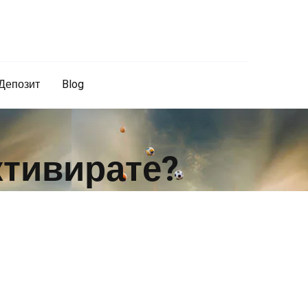
 Депозит
Blog
активирате?