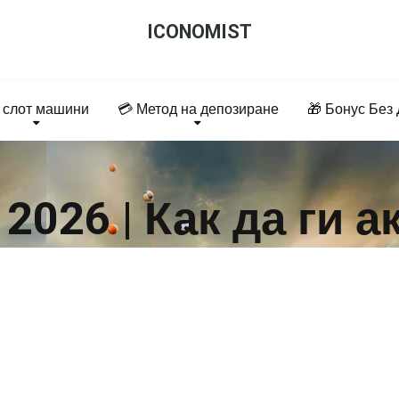
ICONOMIST
 слот машини
💳 Метод на депозиране
🎁 Бонус Без
2026 | Как да ги 