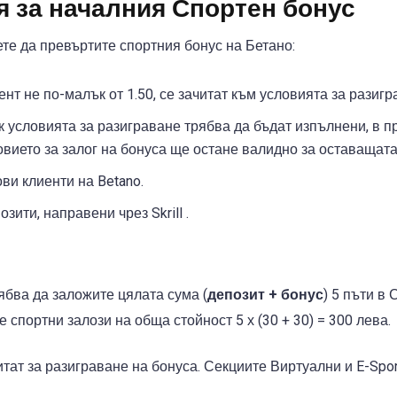
я за началния Спортен бонус
ете да превъртите спортния бонус на Бетано:
т не по-малък от 1.50, се зачитат към условията за разигр
ок условията за разиграване трябва да бъдат изпълнени, в п
овието за залог на бонуса ще остане валидно за оставащата
ви клиенти на Betano.
ити, направени чрез Skrill .
ябва да заложите цялата сума (
депозит + бонус
) 5 пъти в 
 спортни залози на обща стойност 5 х (30 + 30) = 300 лева.
тат за разиграване на бонуса. Секциите Виртуални и E-Spor