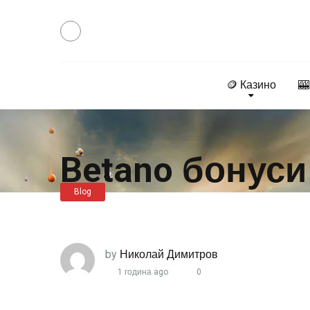
🪙 Казино
🎰
Betano бонуси 
Blog
by
Николай Димитров
1 година ago
0