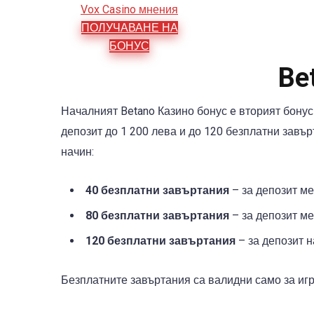
Vox Casino мнения
ПОЛУЧАВАНЕ НА
БОНУС
Be
Началният Betano Казино бонус e вторият бонус
депозит до 1 200 лева и до 120 безплатни завър
начин:
40 безплатни завъртания
– за депозит меж
80 безплатни завъртания
– за депозит ме
120 безплатни завъртания
– за депозит н
Безплатните завъртания са валидни само за игра