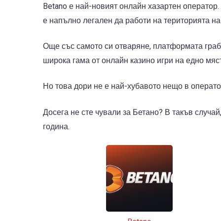
Betano е най-новият онлайн хазартен оператор.
е напълно легален да работи на територията на
Още със самото си отваряне, платформата граб
широка гама от онлайн казино игри на едно мяс
Но това дори не е най-хубавото нещо в операто
Досега не сте чували за Бетано? В такъв случай,
година.