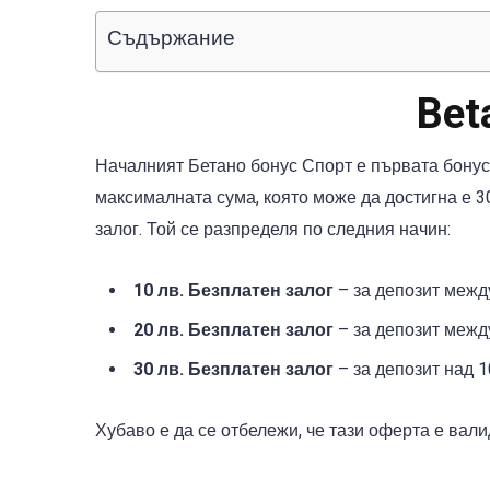
Съдържание
Bet
Началният Бетано бонус Спорт е първата бонус
максималната сума, която може да достигна е 30
залог. Той се разпределя по следния начин:
10 лв. Безплатен залог
– за депозит между 
20 лв. Безплатен залог
– за депозит между 
30 лв. Безплатен залог
– за депозит над 1
Хубаво е да се отбележи, че тази оферта е вали