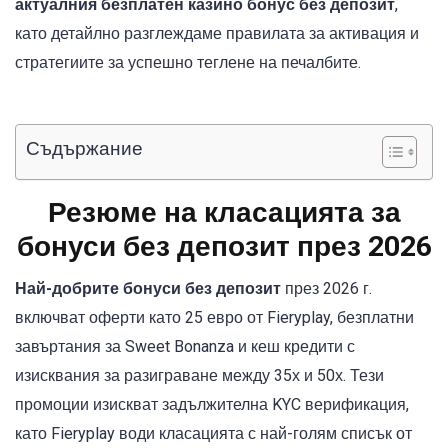
актуалния безплатен казино бонус без депозит
,
като детайлно разглеждаме правилата за активация и
стратегиите за успешно теглене на печалбите.
Съдържание
Резюме на класацията за
бонуси без депозит през 2026
Най-добрите бонуси без депозит
през 2026 г.
включват оферти като 25 евро от Fieryplay, безплатни
завъртания за Sweet Bonanza и кеш кредити с
изисквания за разиграване между 35х и 50х. Тези
промоции изискват задължителна KYC верификация,
като Fieryplay води класацията с най-голям списък от