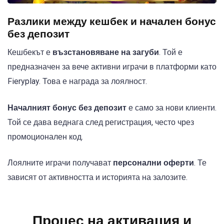
Разлики между кешбек и начален бонус
без депозит
Кешбекът е
възстановяване на загуби
. Той е
предназначен за вече активни играчи в платформи като
Fieryplay. Това е награда за лоялност.
Началният бонус без депозит
е само за нови клиенти.
Той се дава веднага след регистрация, често чрез
промоционален код.
Лоялните играчи получават
персонални оферти
. Те
зависят от активността и историята на залозите.
Процес на активация и