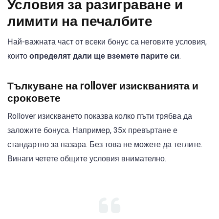
Условия за разиграване и
лимити на печалбите
Най-важната част от всеки бонус са неговите условия,
които
определят дали ще вземете парите си
.
Тълкуване на rollover изискванията и
сроковете
Rollover изискването показва колко пъти трябва да
заложите бонуса. Например, 35х превъртане е
стандартно за пазара. Без това не можете да теглите.
Винаги четете общите условия внимателно.