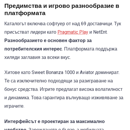
Предимства и игрово разнообразие в
платформата
Каталогът включва софтуер от над 69 доставчици. Тук
присъстват лидери като
Pragmatic Play
и NetEnt.
Разнообразието е основен фактор за
потребителския интерес
. Платформата поддържа
хиляди заглавия за всеки вкус.
Хитове като Sweet Bonanza 1000 и Aviator доминират.
Те са изключително подходящи за разиграване на
бонус средства. Игрите предлагат висока волатилност
и динамика. Това гарантира вълнуващо изживяване за
играчите.
Интерфейсът е проектиран за максимално
удобство
. Зареждането е бързо, а мобилната