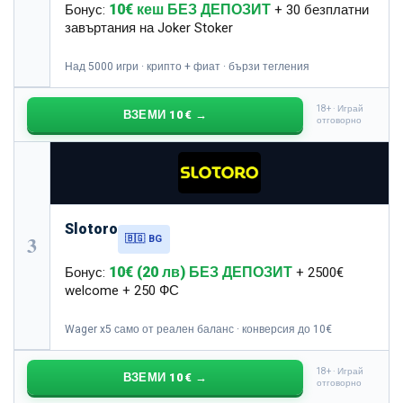
10€ кеш БЕЗ ДЕПОЗИТ
Бонус:
+ 30 безплатни
завъртания на Joker Stoker
Над 5000 игри · крипто + фиат · бързи тегления
18+ · Играй
ВЗЕМИ 10€ →
отговорно
Slotoro
3
🇧🇬 BG
10€ (20 лв) БЕЗ ДЕПОЗИТ
Бонус:
+ 2500€
welcome + 250 ФС
Wager x5 само от реален баланс · конверсия до 10€
18+ · Играй
ВЗЕМИ 10€ →
отговорно