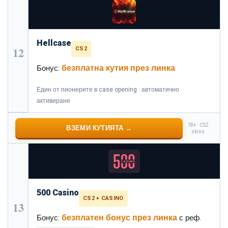
Hellcase
12
CS2
безплатна кутия през линка
Бонус:
Един от пионерите в case opening · автоматично
активиране
18+ · CS2
ВЗЕМИ КУТИЯТА →
skins
500 Casino
CS2 + CASINO
13
безплатен бонус през линка
Бонус:
с реф.