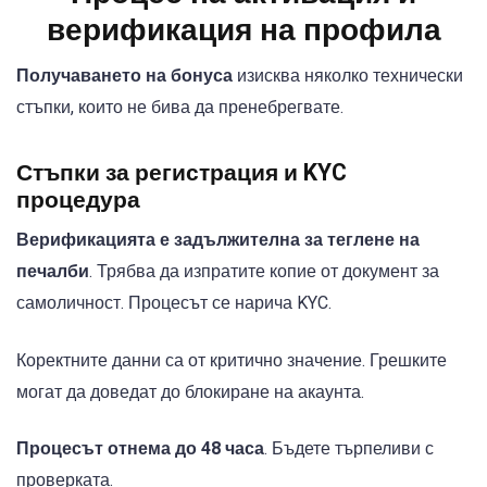
верификация на профила
Получаването на бонуса
изисква няколко технически
стъпки, които не бива да пренебрегвате.
Стъпки за регистрация и KYC
процедура
Верификацията е задължителна за теглене на
печалби
. Трябва да изпратите копие от документ за
самоличност. Процесът се нарича KYC.
Коректните данни са от критично значение. Грешките
могат да доведат до блокиране на акаунта.
Процесът отнема до 48 часа
. Бъдете търпеливи с
проверката.