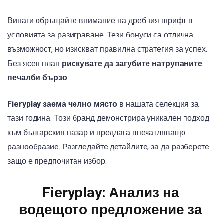
Винаги обръщайте внимание на дребния шрифт в
условията за разиграване. Тези бонуси са отлична
възможност, но изискват правилна стратегия за успех.
Без ясен план
рискувате да загубите натрупаните
печалби бързо
.
Fieryplay заема челно място
в нашата селекция за
тази година. Този бранд демонстрира уникален подход
към българския пазар и предлага впечатляващо
разнообразие. Разгледайте детайлите, за да разберете
защо е предпочитан избор.
Fieryplay: Анализ на
водещото предложение за