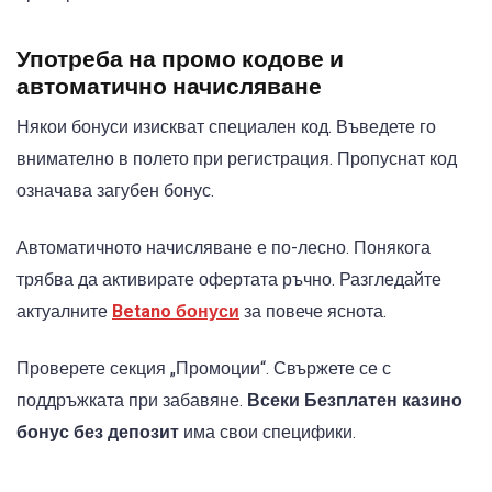
Употреба на промо кодове и
автоматично начисляване
Някои бонуси изискват специален код. Въведете го
внимателно в полето при регистрация. Пропуснат код
означава загубен бонус.
Автоматичното начисляване е по-лесно. Понякога
трябва да активирате офертата ръчно. Разгледайте
актуалните
Betano бонуси
за повече яснота.
Проверете секция „Промоции“. Свържете се с
поддръжката при забавяне.
Всеки Безплатен казино
бонус без депозит
има свои специфики.