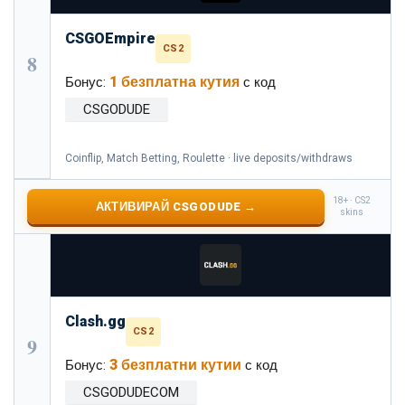
CSGOEmpire
CS2
8
1 безплатна кутия
Бонус:
с код
CSGODUDE
Coinflip, Match Betting, Roulette · live deposits/withdraws
18+ · CS2
АКТИВИРАЙ CSGODUDE →
skins
Clash.gg
CS2
9
3 безплатни кутии
Бонус:
с код
CSGODUDECOM