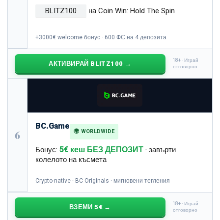
BLITZ100
на Coin Win: Hold The Spin
+3000€ welcome бонус · 600 ФС на 4 депозита
18+ · Играй
АКТИВИРАЙ BLITZ100 →
отговорно
BC.Game
6
🌍 WORLDWIDE
5€ кеш БЕЗ ДЕПОЗИТ
Бонус:
· завърти
колелото на късмета
Crypto-native · BC Originals · мигновени тегления
18+ · Играй
ВЗЕМИ 5€ →
отговорно