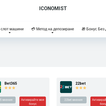
ICONOMIST
 слот машини
💳 Метод на депозиране
🎁 Бонус Без
Bet365
22bet
65 мнения
Активирайте моя
22bet мнения
Активирай
бонус
бону