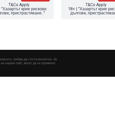
T&Cs Apply
T&Cs Apply
| "Хазартът крие рискове:
18+ | "Хазартът крие рис
гове, пристрастяване..."
дългове, пристрастяване
казиното, трябва да сте пълнолетен. За
 на нашия сайт, могат да се променят