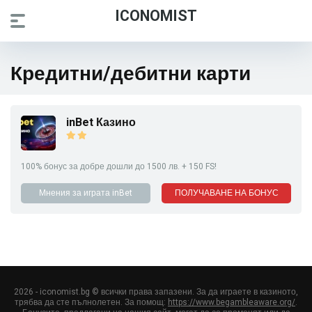
ICONOMIST
Кредитни/дебитни карти
inBet Казино
100% бонус за добре дошли до 1500 лв. + 150 FS!
Мнения за играта inBet
ПОЛУЧАВАНЕ НА БОНУС
2026 - iconomist.bg © всички права запазени. За да играете в казиното,
трябва да сте пълнолетен. За помощ:
https://www.begambleaware.org/
.