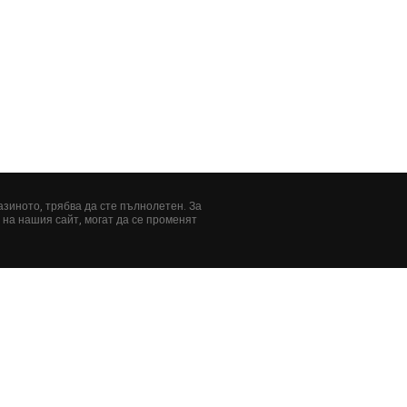
казиното, трябва да сте пълнолетен. За
 на нашия сайт, могат да се променят