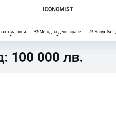
ICONOMIST
 слот машини
💳 Метод на депозиране
🎁 Бонус Без
: 100 000 лв.