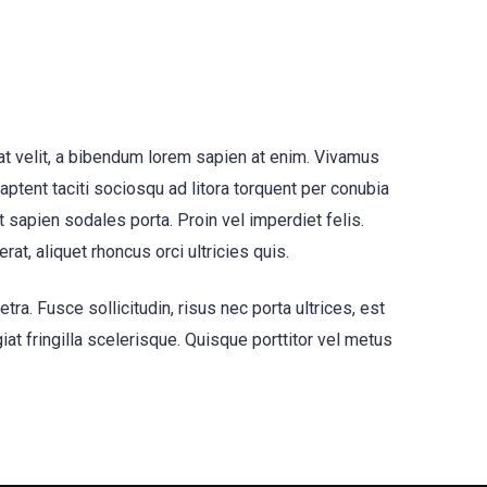
at velit, a bibendum lorem sapien at enim. Vivamus
ptent taciti sociosqu ad litora torquent per conubia
t sapien sodales porta. Proin vel imperdiet felis.
t, aliquet rhoncus orci ultricies quis.
ra. Fusce sollicitudin, risus nec porta ultrices, est
iat fringilla scelerisque. Quisque porttitor vel metus