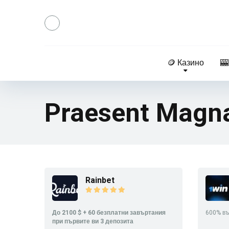
🪙 Казино
🎰
Praesent Magn
Rainbet
До 2100 $ + 60 безплатни завъртания
600% въ
при първите ви 3 депозита