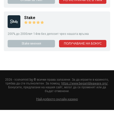
Отзиви за 1win
РЕГИСТРИРАЙ СЕ В 1WIN
Stake
200% до 2000лв+ 14лв без депозит чрез нашата връзка
Stake мнения
ПОЛУЧАВАНЕ НА БОНУС
2026 - iconomist.bg © всички права запазени. За да играете в казиното,
трябва да сте пълнолетен. За помощ:
https://www.begambleaware.org/
.
Бонусите, предлагани на нашия сайт, могат да се променят или да
бъдат отменени.
Най-доброто онлайн казино