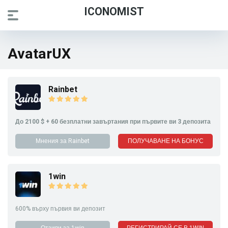
ICONOMIST
AvatarUX
Rainbet
До 2100 $ + 60 безплатни завъртания при първите ви 3 депозита
Мнения за Rainbet
ПОЛУЧАВАНЕ НА БОНУС
1win
600% върху първия ви депозит