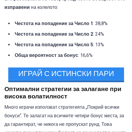
изправени
на колелото:
Честота на попадение за Число 1
: 38,8%
Честота на попадение за Число 2
: 24%
Честота на попадение за Число 5
: 13%
Обща вероятност за бонус
: 16,6%
ИГРАЙ С ИСТИНСКИ ПАРИ
Оптимални стратегии за залагане при
висока волатилност
Много играчи използват стратегията „Покрий всички
бонуси“. Те залагат на всичките четири бонус места, за
да гарантират, че никога не пропускат рунд. Това