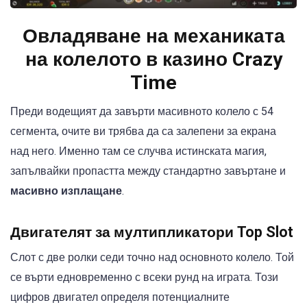
Овладяване на механиката
на колелото в казино Crazy
Time
Преди водещият да завърти масивното колело с 54
сегмента, очите ви трябва да са залепени за екрана
над него. Именно там се случва истинската магия,
запълвайки пропастта между стандартно завъртане и
масивно изплащане
.
Двигателят за мултипликатори Top Slot
Слот с две ролки седи точно над основното колело. Той
се върти едновременно с всеки рунд на играта. Този
цифров двигател определя потенциалните