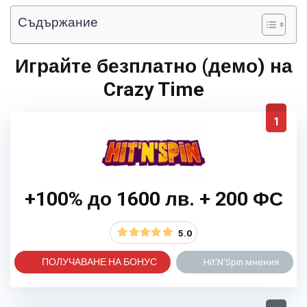
Съдържание
Играйте безплатно (демо) на
Crazy Time
1
+100% до 1600 лв. + 200 ФС
5.0
ПОЛУЧАВАНЕ НА БОНУС
Hit'N'Spin мнения