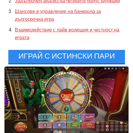
Задълбочен анализ на четирите бонус функции
Шансове и управление на банкрола за
дългосрочна игра
Взаимодействие с лайв водещия и честност на
играта
ИГРАЙ С ИСТИНСКИ ПАРИ