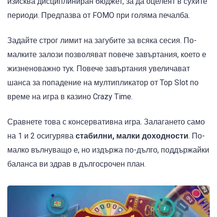
изисква дисциплиниран бюджет, за да оцелеят в сухите
периоди. Предпазва от FOMO при голяма печалба.
Задайте строг лимит на загубите за всяка сесия. По-
малките залози позволяват повече завъртания, което е
жизненоважно тук. Повече завъртания увеличават
шанса за попадение на мултипликатор от Top Slot по
време на игра в казино Crazy Time.
Сравнете това с консервативна игра. Залагането само
на 1 и 2 осигурява
стабилни, малки доходности
. По-
малко вълнуващо е, но издържа по-дълго, поддържайки
баланса ви здрав в дългосрочен план.